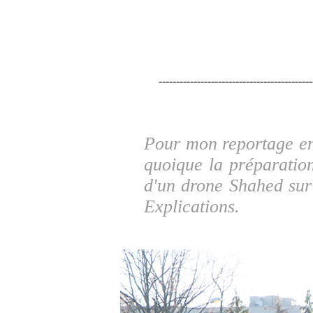
--------------------------------------------
Pour mon reportage en 
quoique la préparation
d'un drone Shahed sur 
Explications.