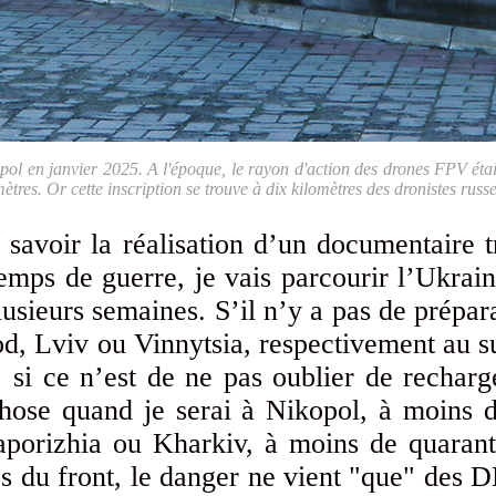
kopol en janvier 2025. A l'époque, le rayon d'action des drones FPV ét
omètres. Or cette inscription se trouve à dix kilomètres des dronistes rus
à savoir la réalisation d’un documentaire 
emps de guerre, je vais parcourir l’Ukrai
plusieurs semaines. S’il n’y a pas de prépar
d, Lviv ou Vinnytsia, respectivement au s
si ce n’est de ne pas oublier de recharg
 chose quand je serai à Nikopol, à moins
aporizhia ou Kharkiv, à moins de quarant
es du front, le danger ne vient "que" des 