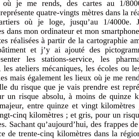
s où je me rends, des cartes au 1/8000
 représente quatre-vingts mètres dans la ré
artiers où je loge, jusqu’au 1/4000e.
s dans mon ordinateur et mon smartphone 
es réalisées à partir de la cartographie 
bâtiment et j’y ai ajouté des pictogr
ésenter les stations-service, les phar
, les ateliers mécaniques, les écoles ou l
les mais également les lieux où je me rend
lle du risque que je vais prendre est repr
ur un risque absolu, à moins de quinze k
majeur, entre quinze et vingt kilomètres 
ingt-cinq kilomètres ; et gris, pour un risqu
res. Sachant qu’aujourd’hui, des frappes d
ce de trente-cinq kilomètres dans la régi