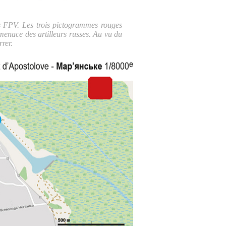
nes FPV. Les trois pictogrammes rouges
 menace des artilleurs russes. Au vu du
rrer.