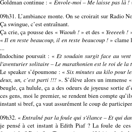
Goldman continue : «
Envole-moi – Me laisse pas là !
09h31. L’ambiance monte. On se croirait sur Radio No
Ça swingue, c’est entraînant.
Ça crie, ça pousse des «
Waouh !
» et des «
Yeeeeeh !
»
«
Il en reste beaucoup, il en reste beaucoup !
» clame 
...
Indochine poursuit : «
Et soudain surgit face au vent
l'aventurier solitaire – Le marathonien est le roi de la 
Le speaker s’époumone : «
Six minutes au kilo pour le
deux, un, c’est parti !!!
». S’élève alors un immense 
beugle, ça hulule, ça a des odeurs de joyeuse sortie d
ces gens, moi le premier, se rendent bien compte qu’il
instant si bref, ça vaut assurément le coup de particip
09h32. «
Entraîné par la foule qui s'élance – Et qui da
je pensé à cet instant à Edith Piaf ? La foule de ces