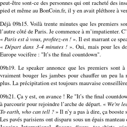
peut-être sont-ce des personnes qui ont racheté des ins
pied et même au BonCoin.fr, il y en avait pléthore à ve
Déjà 09h15. Voilà trente minutes que les premiers sont
l’autre côté de Paris. Je commence à m’impatienter. C’
«
Paris est à vous, profitez-en !
». Il est marrant ce sp
«
Départ dans 3-4 minutes !
». Oui, mais pour les d
Europe vocifère : "It’s the final countdown".
09h19. Le speaker annonce que les premiers sont à
vraiment bouger les jambes pour chauffer un peu la 
plus. La précipitation est toujours mauvaise conseillère
09h21. Ça y est, on avance ! Re "It’s the final countdo
à parcourir pour rejoindre l’arche de départ. «
We're le
To earth, who can tell ?
» Il n’y a pas à dire, ça booste
Les pavés parisiens ont disparu sous un épais manteau d
Jogging International, flacons divers, tee-shirts, vi